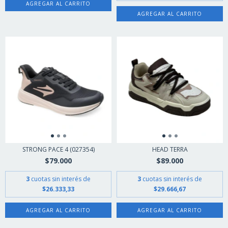
AGREGAR AL CARRITO
AGREGAR AL CARRITO
STRONG PACE 4 (027354)
HEAD TERRA
$79.000
$89.000
3
cuotas sin interés de
3
cuotas sin interés de
$26.333,33
$29.666,67
AGREGAR AL CARRITO
AGREGAR AL CARRITO