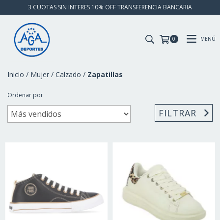
3 CUOTAS SIN INTERES 10% OFF TRANSFERENCIA BANCARIA
MENÚ
0
Inicio
/
Mujer
/
Calzado
/
Zapatillas
Ordenar por
FILTRAR