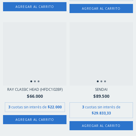
AGREGAR AL CARRITO
AGREGAR AL CARRITO
RAY CLASSIC HEAD (HFDC102BF)
SENDAI
$66.000
$89.500
3
cuotas sin interés de
$22.000
3
cuotas sin interés de
$29.833,33
AGREGAR AL CARRITO
AGREGAR AL CARRITO