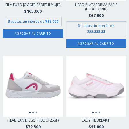
FILA EURO JOGGER SPORT II MUJER
HEAD PLATAFORMA PARIS
(HEDC128NB)
$105.000
$67.000
3
cuotas sin interés de
$35.000
3
cuotas sin interés de
$22.333,33
AGREGAR AL CARRITO
AGREGAR AL CARRITO
HEAD SAN DIEGO (HDDC125BF)
LADY TIE BREAK III
$72.500
$91.000