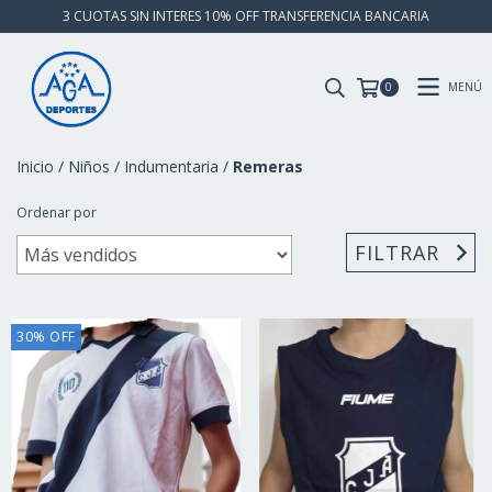
3 CUOTAS SIN INTERES 10% OFF TRANSFERENCIA BANCARIA
MENÚ
0
Inicio
/
Niños
/
Indumentaria
/
Remeras
Ordenar por
FILTRAR
30
%
OFF