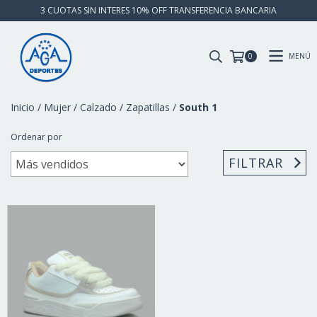
3 CUOTAS SIN INTERES 10% OFF TRANSFERENCIA BANCARIA
MENÚ
0
Inicio
/
Mujer
/
Calzado
/
Zapatillas
/
South 1
Ordenar por
FILTRAR