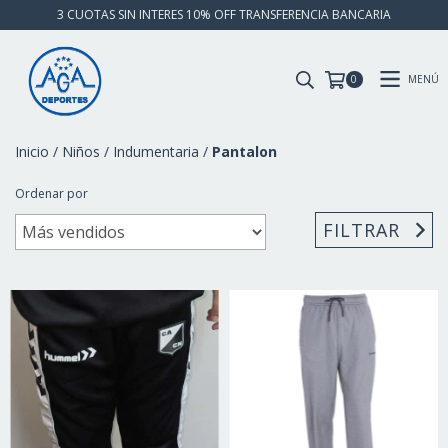
3 CUOTAS SIN INTERES 10% OFF TRANSFERENCIA BANCARIA
MENÚ
0
Inicio
/
Niños
/
Indumentaria
/
Pantalon
Ordenar por
FILTRAR