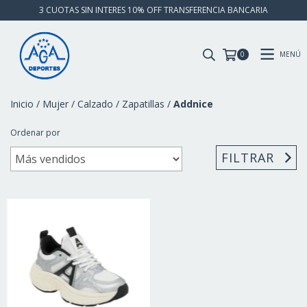
3 CUOTAS SIN INTERES 10% OFF TRANSFERENCIA BANCARIA
MENÚ
0
Inicio
/
Mujer
/
Calzado
/
Zapatillas
/
Addnice
Ordenar por
FILTRAR