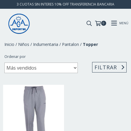
3 CUOTAS SIN INTERES 10% OFF TRANSFERENCIA BANCARIA
MENÚ
0
Inicio
/
Niños
/
Indumentaria
/
Pantalon
/
Topper
Ordenar por
FILTRAR