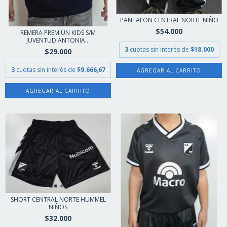
PANTALON CENTRAL NORTE NIÑO
$54.000
REMERA PREMIUN KIDS S/M
JUVENTUD ANTONIA...
3
cuotas sin interés de
$18.000
$29.000
3
cuotas sin interés de
$9.666,67
AGREGAR AL CARRITO
AGREGAR AL CARRITO
SHORT CENTRAL NORTE HUMMEL
NIÑOS
$32.000