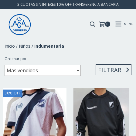
3 CUOTAS SIN INTERES 10% OFF TRANSFERENCIA BANCARIA
MENÚ
0
Inicio
/
Niños
/
Indumentaria
Ordenar por
FILTRAR
30
%
OFF