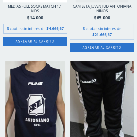
MEDIAS FULL SOCKS MATCH 1.1
CAMISETA JUVENTUD ANTONIANA
KIDS
NIÑOS
$14.000
$65.000
3
cuotas sin interés de
$4.666,67
3
cuotas sin interés de
$21.666,67
AGREGAR AL CARRITO
AGREGAR AL CARRITO