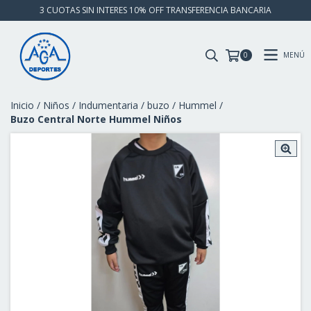
3 CUOTAS SIN INTERES 10% OFF TRANSFERENCIA BANCARIA
MENÚ
0
Inicio
/
Niños
/
Indumentaria
/
buzo
/
Hummel
/
Buzo Central Norte Hummel Niños