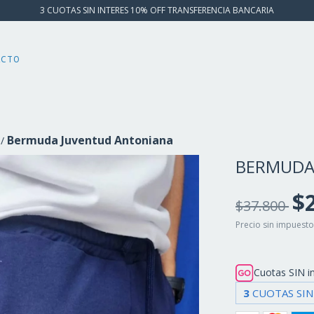
3 CUOTAS SIN INTERES 10% OFF TRANSFERENCIA BANCARIA
ACTO
Bermuda Juventud Antoniana
/
BERMUDA
$
$37.800
Precio sin impuest
Cuotas SIN i
3
CUOTAS SIN