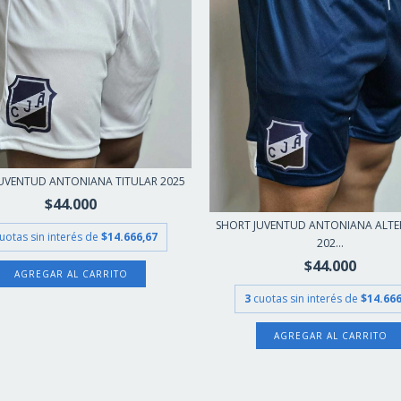
UVENTUD ANTONIANA TITULAR 2025
$44.000
SHORT JUVENTUD ANTONIANA ALTE
uotas sin interés de
$14.666,67
202...
$44.000
AGREGAR AL CARRITO
3
cuotas sin interés de
$14.666
AGREGAR AL CARRITO