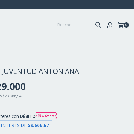
0
 JUVENTUD ANTONIANA
29.000
os
$23.966,94
nterés con
DÉBITO
 INTERÉS DE
$9.666,67