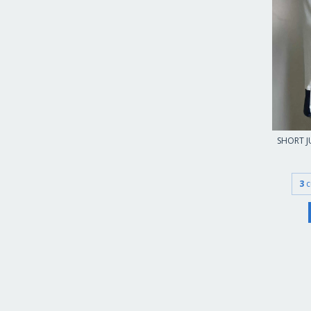
SHORT J
3
c