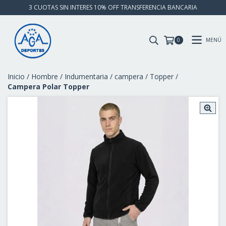
3 CUOTAS SIN INTERES 10% OFF TRANSFERENCIA BANCARIA
MENÚ
0
Inicio
/
Hombre
/
Indumentaria
/
campera
/
Topper
/
Campera Polar Topper