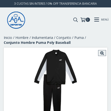
3 CUOTAS SIN INTERES 10% OFF TRANSFERENCIA BANCARIA
MENÚ
0
Inicio
/
Hombre
/
Indumentaria
/
Conjunto
/
Puma
/
Conjunto Hombre Puma Poly Baseball