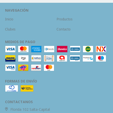
NAVEGACIÓN
Inicio
Productos
Clubes
Contacto
MEDIOS DE PAGO
FORMAS DE ENVÍO
CONTACTANOS
Florida 102 Salta-Capital