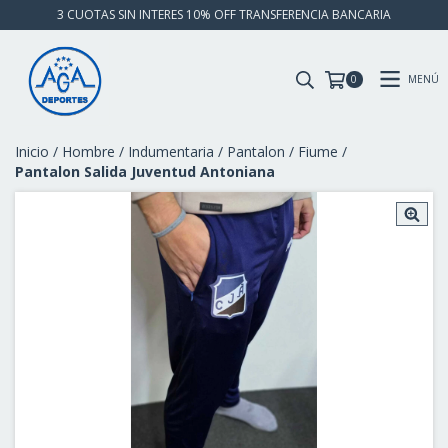
3 CUOTAS SIN INTERES 10% OFF TRANSFERENCIA BANCARIA
MENÚ
0
Inicio
/
Hombre
/
Indumentaria
/
Pantalon
/
Fiume
/
Pantalon Salida Juventud Antoniana