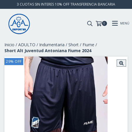
3 CUOTAS SIN INTERES 10% OFF TRANSFERENCIA BANCARIA
MENÚ
0
Inicio
/
ADULTO
/
Indumentaria
/
Short
/
Fiume
/
Short Alt Juventud Antoniana Fiume 2024
29
%
OFF