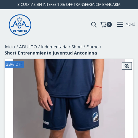
3 CUOTAS SIN INTERES 10% OFF TRANSFERENCIA BANCARIA
MENÚ
0
Inicio
/
ADULTO
/
Indumentaria
/
Short
/
Fiume
/
Short Entrenamiento Juventud Antoniana
28
%
OFF